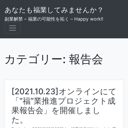
Skip
あなたも福業してみませんか？
to
content
副業解禁 – 福業の可能性を拓く – Happy work!!
カテゴリー:
報告会
[2021.10.23]オンラインにて
「“福”業推進プロジェクト成
果報告会」を開催しまし
た。