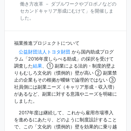
働き方改革 － ダブルワークやプロボノなどの
セカンドキャリア形成にむけて」を開催しま
した。
福業推進プロジェクトについて
公益財団法人トヨタ財団
から国内助成プログ
ラム「2016年度しらべる助成」の採択を受けて
調査した
結果
、① 副業による法的・制度的壁よ
りもむしろ文化的（慣例的）壁が高い ② 副業禁
止の企業もその根拠が曖昧で論理的ではない ③
社員側には副業ニーズ（キャリア形成・収入増）
があるなど、副業に対する意識やニーズを明確に
しました。
2017年度は継続して、これから雇用市場導入
を進めるにあたり、どのように制度設計すること
で、この「文化的（慣例的）壁を効果的に乗り越